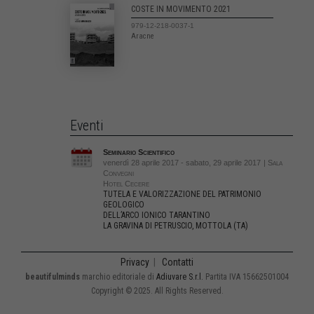
COSTE IN MOVIMENTO 2021
979-12-218-0037-1
Aracne
Eventi
Seminario Scientifico
venerdì 28 aprile 2017 - sabato, 29 aprile 2017
| Sala
Convegni
Hotel Cecere
TUTELA E VALORIZZAZIONE DEL PATRIMONIO
GEOLOGICO
DELL’ARCO IONICO TARANTINO
LA GRAVINA DI PETRUSCIO, MOTTOLA (TA)
Privacy
|
Contatti
beautifulminds
marchio editoriale di
Adiuvare S.r.l.
Partita IVA 15662501004
Copyright © 2025. All Rights Reserved.