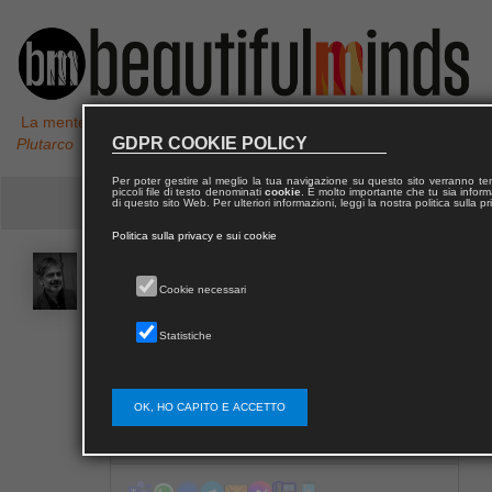
La mente non è un vaso da riempire, ma un fuoco da accendere,
GDPR COOKIE POLICY
Plutarco
Per poter gestire al meglio la tua navigazione su questo sito verranno 
piccoli file di testo denominati
cookie
. È molto importante che tu sia informa
di questo sito Web. Per ulteriori informazioni, leggi la nostra politica sulla p
Politica sulla privacy e sui cookie
Carmelo Maria
TORRE
Cookie necessari
Statistiche
Curriculum Vitae di Carmelo Maria Torre
OK, HO CAPITO E ACCETTO
Contatta Carmelo Maria