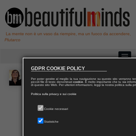
La mente non è un vaso da riempire, ma un fuoco da accendere,
Plutarco
GDPR COOKIE POLICY
Fabrizia Flavia
SERNIA
Per poter gestire al meglio la tua navigazione su questo sito verranno 
piccoli file di testo denominati
cookie
. È molto importante che tu sia informa
di questo sito Web. Per ulteriori informazioni, leggi la nostra politica sulla p
Giornalista Professionista, divulgatrice scientifica,
Politica sulla privacy e sui cookie
blogger, è laureata in matematica pura e ha un Master
di Specializzazione in Giornalismo e Comunicazione.
Cookie necessari
Ha maturato un’esperienza professionale multiforme,
sia nei media, sia nella comunicazione istituzionale, in
Statistiche
ambito economico, scientifico e finanziario. Da molti
anni si interessa ai temi della formazione