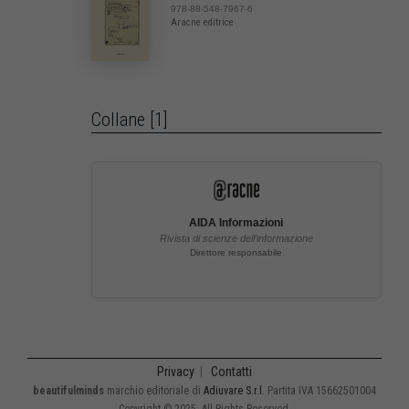
978-88-548-7967-6
Aracne editrice
Collane [1]
AIDA Informazioni
Rivista di scienze dell’informazione
Direttore responsabile
Privacy
|
Contatti
beautifulminds
marchio editoriale di
Adiuvare S.r.l.
Partita IVA 15662501004
Copyright © 2025. All Rights Reserved.