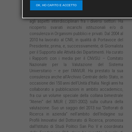
universitaria, della conquista di nuove conoscenze e
OK, HO CAPITO E ACCETTO
della diffusione del sapere scientifico, con
particolare attenzione alle contaminazioni culturali e
agli aspetti interdisciplinari fra i diversi settori. Ha
ricoperto svariati incarichi istituzionali e/o di
consulenza in Organismi pubblici e privati. Dal 2004 al
2010 ha lavorato al CNR, in qualità di Portavoce del
Presidente, prima, e, successivamente, di Giornalista
per il Supporto alle Attività dei Dipartimenti. Ha curato
i Rapporti con i media per il CNVSU – Comitato
Nazionale per la Valutazione del Sistema
Universitario – e per l’ANVUR. Ha prestato la sua
consulenza anche all’Archivio Centrale dello Stato, in
occasione dei 150 anni dell’Unità d’Italia. Negli anni ha
collaborato a pubblicazioni in ambito accademico,
fra cui un volume speciale della collana bimestrale
“Atenei” del MIUR ( 2001-2002) sulla cultura della
valutazione. Suo un saggio del 2013 sui “Dottorati di
Ricerca in azienda” nell’ambito dell’Indagine sui
Profili Innovativi del Dottorato di Ricerca, promossa
dall’Istituto di Studi Politici San Pio V e coordinata