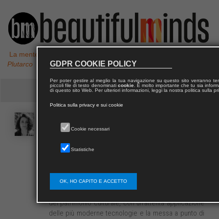
La mente non è un vaso da riempire, ma un fuoco da accendere,
GDPR COOKIE POLICY
Plutarco
Per poter gestire al meglio la tua navigazione su questo sito verranno 
piccoli file di testo denominati
cookie
. È molto importante che tu sia informa
di questo sito Web. Per ulteriori informazioni, leggi la nostra politica sulla p
Politica sulla privacy e sui cookie
Romina
NESPECA
Cookie necessari
Statistiche
Romina Nespeca è PhD in Disegno e assegnatista di
ricerca nel Dipartimento di Ingegneria Civile, Edile e
Architettura, dell’Università Politecnica delle Marche.
Si occupa di disegno e rappresentazione. In
OK, HO CAPITO E ACCETTO
particolare, di analisi e documentazione digitale 3D
del patrimonio culturale, con un’attenta applicazione
delle più moderne tecnologie e la messa a punto di