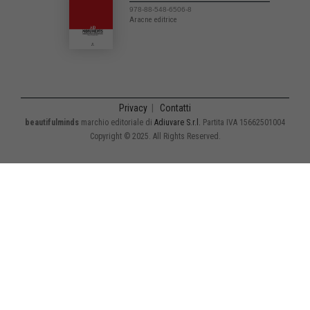
978-88-548-6506-8
Aracne editrice
Privacy
|
Contatti
beautifulminds
marchio editoriale di
Adiuvare S.r.l.
Partita IVA 15662501004
Copyright © 2025. All Rights Reserved.