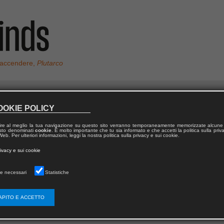
 accendere,
Plutarco
OOKIE POLICY
CANEVA
ire al meglio la tua navigazione su questo sito verranno temporaneamente memorizzate alcune 
 testo denominati
cookie
. È molto importante che tu sia informato e che accetti la politica sulla priv
eb. Per ulteriori informazioni, leggi la nostra politica sulla privacy e sui cookie.
è Presidente dell’AESI e fa parte del Dipartimento di Comunicazion
rivacy e sui cookie
la Sapienza Università di Roma.
e necessari
Statistiche
APITO E ACCETTO