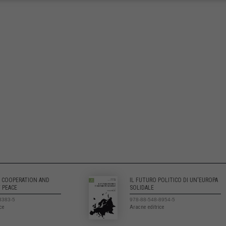
Y COOPERATION AND
IL FUTURO POLITICO DI UN'EUROPA
 PEACE
SOLIDALE
3383-5
978-88-548-8954-5
ice
Aracne editrice