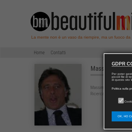
La mente non è un vaso da riempire, ma un fuoco da
Home
Contatti
GDPR C
Massimo Maria
Per poter gest
piccoli file di
di questo sito W
Massimo Maria Caneva 
Politica sulla p
Ricerca Sociale presso 
Cooki
OK, HO C