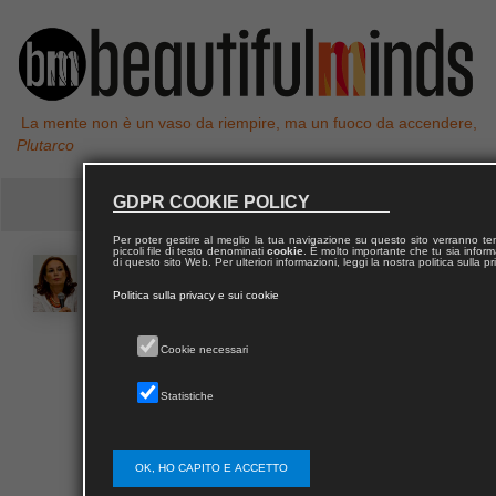
La mente non è un vaso da riempire, ma un fuoco da accendere,
Plutarco
GDPR COOKIE POLICY
Per poter gestire al meglio la tua navigazione su questo sito verranno 
piccoli file di testo denominati
cookie
. È molto importante che tu sia informa
di questo sito Web. Per ulteriori informazioni, leggi la nostra politica sulla p
Velia
IACOVINO
Politica sulla privacy e sui cookie
Giornalista professionista, è stata condirettore
Cookie necessari
dell'agenzia di stampa Adnkronos, dove ha lavorato
per 26 anni in vari settori: prima al servizio Esteri, poi
Statistiche
vice caporedattore del servizio Interni e
successivamente caporedattore del servizio Regioni
e Cronache. Dal 2009 al 2011 vicedirettore. È
OK, HO CAPITO E ACCETTO
appassionata di Medioriente, dove è stata molte volte