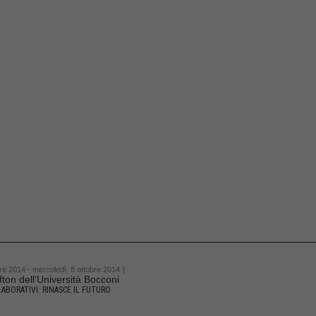
re 2014 - mercoledì, 8 ottobre 2014
|
fton dell’Università Bocconi
ABORATIVI: RINASCE IL FUTURO