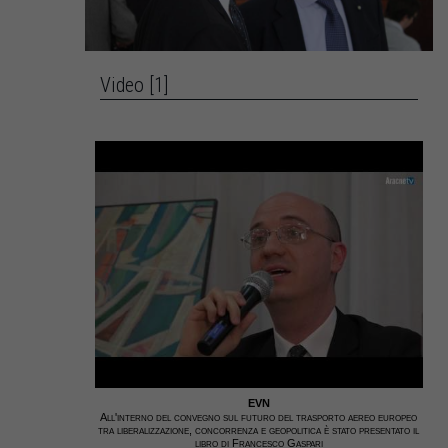
Video [1]
EVN
All'interno del convegno sul futuro del trasporto aereo europeo
tra liberalizzazione, concorrenza e geopolitica è stato presentato il
libro di Francesco Gaspari