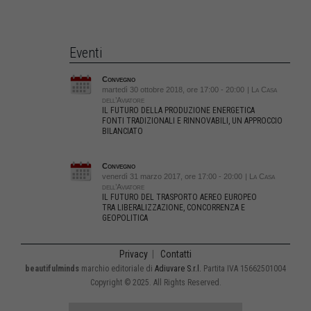
Eventi
Convegno
martedì 30 ottobre 2018, ore 17:00 - 20:00
| La Casa
dell’Aviatore
IL FUTURO DELLA PRODUZIONE ENERGETICA
FONTI TRADIZIONALI E RINNOVABILI, UN APPROCCIO
BILANCIATO
Convegno
venerdì 31 marzo 2017, ore 17:00 - 20:00
| La Casa
dell’Aviatore
IL FUTURO DEL TRASPORTO AEREO EUROPEO
TRA LIBERALIZZAZIONE, CONCORRENZA E
GEOPOLITICA
Privacy
|
Contatti
beautifulminds
marchio editoriale di
Adiuvare S.r.l.
Partita IVA 15662501004
Copyright © 2025. All Rights Reserved.