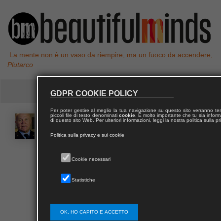
La mente non è un vaso da riempire, ma un fuoco da accendere,
Plutarco
GDPR COOKIE POLICY
Per poter gestire al meglio la tua navigazione su questo sito verranno 
piccoli file di testo denominati
cookie
. È molto importante che tu sia informa
Pasquale
PREZIOSA
di questo sito Web. Per ulteriori informazioni, leggi la nostra politica sulla p
Politica sulla privacy e sui cookie
Il generale Pasquale Preziosa è Capo di Stato
Cookie necessari
Maggiore dell’Aeronautica Militare.
Statistiche
Biografia di Pasquale Preziosa su Wikipedia
OK, HO CAPITO E ACCETTO