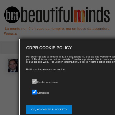
La mente non è un vaso da riempire, ma un fuoco da accendere,
Plutarco
GDPR COOKIE POLICY
Per poter gestire al meglio la tua navigazione su questo sito verranno 
piccoli file di testo denominati
cookie
. È molto importante che tu sia informa
Emidio
PICCIONE
di questo sito Web. Per ulteriori informazioni, leggi la nostra politica sulla p
Politica sulla privacy e sui cookie
Emidio Piccione è un consulente in ambito
Cookie necessari
comunicazione corporate e public affairs.
Dopo la laurea in Scienze Politiche, frequenta nel
Statistiche
2001/2002 il Master in marketing e comunicazione
d'impresa presso Publitalia '80. Lavora presso le
agenzie di comunicazione Bonaparte48 e Weber
OK, HO CAPITO E ACCETTO
Shandwick, oltre a gestire proogetti di