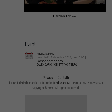
Il ruolo di Edelman
Eventi
Presentazione
mercoledì 17 dicembre 2014, ore 18:00
|
Rossopomodoro
CALENDARIO “OBIETTIVO TERRA”
Privacy
|
Contatti
beautifulminds
marchio editoriale di
Adiuvare S.r.l.
Partita IVA 15662501004
Copyright © 2025. All Rights Reserved.