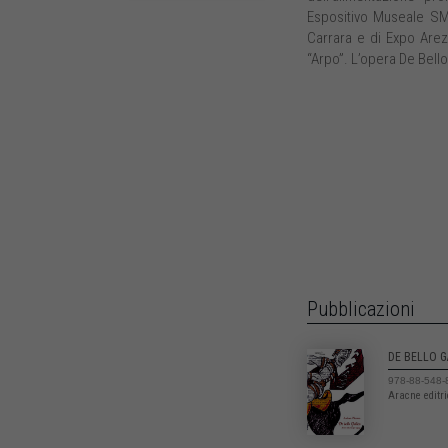
Espositivo Museale SMS 
Carrara e di Expo Arezz
“Arpo”. L’opera De Bello 
Pubblicazioni
DE BELLO G
978-88-548-
Aracne editr