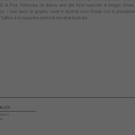
di Pisa. Partecipa da diversi anni alle fiere nazionali di Reggio Emilia,
o. I suoi lavori di graphic novel e illustrati sono firmati con lo pseudon
Gallico è la sua prima opera di narrativa illustrata.
ALLICO
8843-2
ice