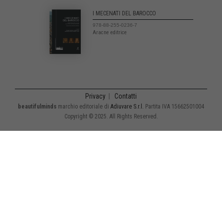
I MECENATI DEL BAROCCO
978-88-255-0236-7
Aracne editrice
Privacy
|
Contatti
beautifulminds
marchio editoriale di
Adiuvare S.r.l.
Partita IVA 15662501004
Copyright © 2025. All Rights Reserved.