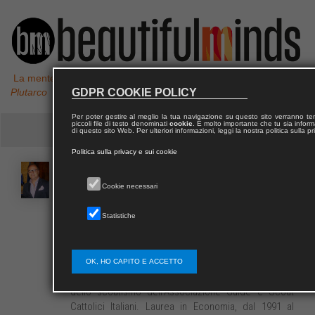
La mente non è un vaso da riempire, ma un fuoco da accendere,
Plutarco
GDPR COOKIE POLICY
Per poter gestire al meglio la tua navigazione su questo sito verranno 
piccoli file di testo denominati
cookie
. È molto importante che tu sia informa
di questo sito Web. Per ulteriori informazioni, leggi la nostra politica sulla p
Politica sulla privacy e sui cookie
Corrado
BONFANTI
Cookie necessari
Corrado Bonfanti classe 1965, dal 2011 è Sindaco di
Statistiche
Noto a capo della coalizione “Progetto Noto”.
Periodo giovanile trascorso tra lo sport praticato a
livello agonistico, pattinaggio, volley, calcio e
OK, HO CAPITO E ACCETTO
l’impegno sociale attraverso il percorso formativo
dello scoutismo dell’Associazione Guide e Scout
Cattolici Italiani. Laurea in Economia, dal 1991 al