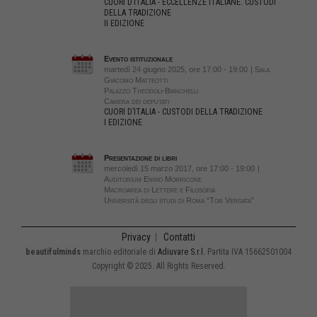
CUORI D’ITALIA - ECCELLENZE ITALIANE. CUSTODI
DELLA TRADIZIONE
II EDIZIONE
Evento istituzionale
martedì 24 giugno 2025, ore 17:00 - 19:00
| Sala
Giacomo Matteotti
Palazzo Theodoli-Bianchelli
Camera dei deputati
CUORI D’ITALIA - CUSTODI DELLA TRADIZIONE
I EDIZIONE
Presentazione di libri
mercoledì 15 marzo 2017, ore 17:00 - 19:00
|
Auditorium Ennio Morricone
Macroarea di Lettere e Filosofia
Università degli studi di Roma “Tor Vergata”
Privacy
|
Contatti
beautifulminds
marchio editoriale di
Adiuvare S.r.l.
Partita IVA 15662501004
Copyright © 2025. All Rights Reserved.