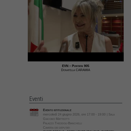
EVN – Puntata 905
Donatella CARAMIA
Eventi
Evento istituzionale
mercoledì 24 giugno 2026, ore 17:00 - 19:00
| Sala
Giacomo Matteotti
Palazzo Theodoli-Bianchelli
Camera dei deputati