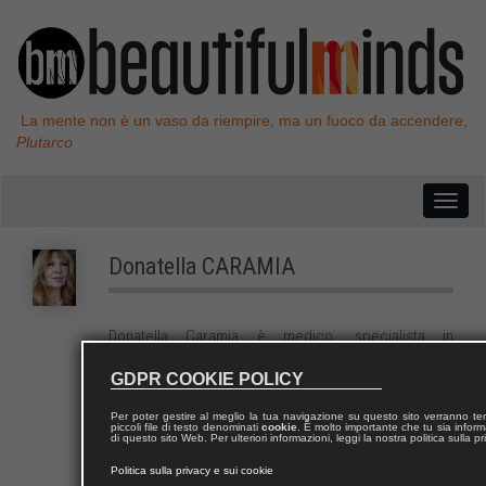
La mente non è un vaso da riempire, ma un fuoco da accendere,
Plutarco
Donatella
CARAMIA
Donatella Caramia è medico, specialista in
neurologia, professore associato presso la Facoltà
GDPR COOKIE POLICY
di Medicina dell’Università di Roma “Tor Vergata”,
psicanalista jungiana, pioniera nel campo delle
Per poter gestire al meglio la tua navigazione su questo sito verranno 
neuroscienze di studi sull’eccitabilità neuronale che
piccoli file di testo denominati
cookie
. È molto importante che tu sia informa
di questo sito Web. Per ulteriori informazioni, leggi la nostra politica sulla p
hanno dato luogo alla formulazione di concetti
applicativi nella pratica clinica quali la plasticità
Politica sulla privacy e sui cookie