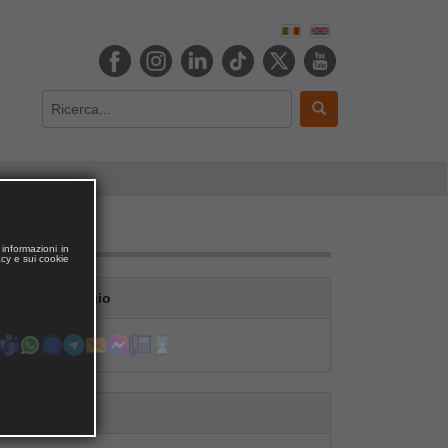
informazioni in
acy e sui cookie
Contatta Giorgio
Segui Giorgio