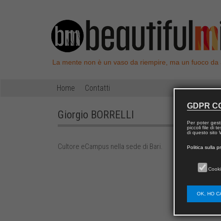
La mente non è un vaso da riempire, ma un fuoco da
Home
Contatti
GDPR C
Giorgio
BORRELLI
Per poter gest
piccoli file di
di questo sito W
Cultore eCampus nella sede di Bari.
Politica sulla p
Cooki
OK, HO C