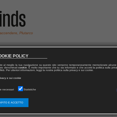
 accendere,
Plutarco
OOKIE POLICY
ire al meglio la tua navigazione su questo sito verranno temporaneamente memorizzate alcune 
 testo denominati
cookie
. È molto importante che tu sia informato e che accetti la politica sulla priv
eb. Per ulteriori informazioni, leggi la nostra politica sulla privacy e sui cookie.
rivacy e sui cookie
e necessari
Statistiche
APITO E ACCETTO