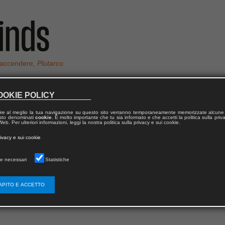
 accendere,
Plutarco
OOKIE POLICY
ire al meglio la tua navigazione su questo sito verranno temporaneamente memorizzate alcune 
I
 testo denominati
cookie
. È molto importante che tu sia informato e che accetti la politica sulla priv
eb. Per ulteriori informazioni, leggi la nostra politica sulla privacy e sui cookie.
rivacy e sui cookie
el 1961 a Milano. Abbandonati gli studi in lettere moderne, ha svolto vari lav
 presso l’ospedale Niguarda nel capoluogo lombardo. Oltre ad aver scritto
e necessari
Statistiche
iste « Urania » e « Oltre », ha pubblicato le antologie
Cercando i colori per l’u
(2001) e il libro di poesie
Pensieri & poesie
(2003).
APITO E ACCETTO