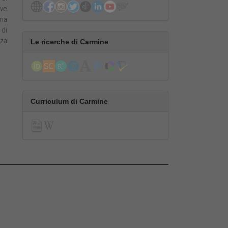
ive
gma
 di
nza
Le ricerche di Carmine
Curriculum di Carmine