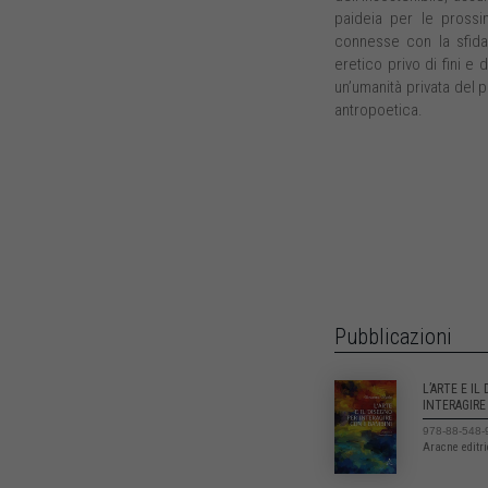
paideia per le prossi
connesse con la sfida 
eretico privo di fini e
un’umanità privata del
antropoetica.
Pubblicazioni
L’ARTE E IL
INTERAGIRE
978-88-548-
Aracne editr