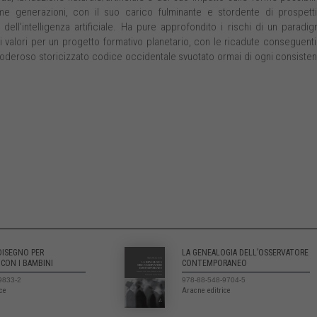
me generazioni, con il suo carico fulminante e stordente di prospett
dell’intelligenza artificiale. Ha pure approfondito i rischi di un paradi
 di valori per un progetto formativo planetario, con le ricadute conseguenti
 poderoso storicizzato codice occidentale svuotato ormai di ogni consiste
 DISEGNO PER
LA GENEALOGIA DELL’OSSERVATORE
 CON I BAMBINI
CONTEMPORANEO
9833-2
978-88-548-9704-5
ice
Aracne editrice