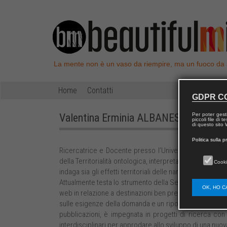
La mente non è un vaso da riempire, ma un fuoco da
Home
Contatti
GDPR C
Valentina Erminia
ALBANESE
Per poter gest
piccoli file di
di questo sito W
Politica sulla p
Ricercatrice e Docente presso l’Università di Bologna 
della Territorialità ontologica, interpretando la narrazi
Cooki
indaga sia gli effetti territoriali delle narrazioni, sia i
Attualmente testa lo strumento della Sentiment Analysis
OK, HO C
web in relazione a destinazioni ben precise (turistiche,
sulle esigenze della domanda e un riposizionamento delle
pubblicazioni, è impegnata in progetti di ricerca con 
interdisciplinari per approdare allo sviluppo di una nuova 