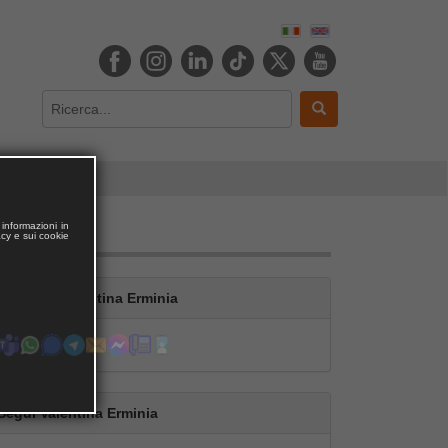
informazioni in
acy e sui cookie
Contatta Valentina Erminia
Segui Valentina Erminia