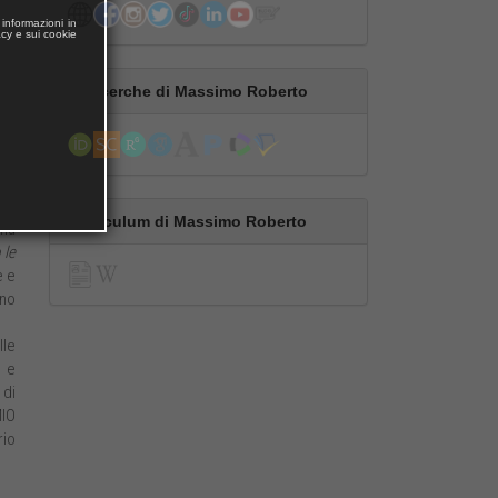
dei
informazioni in
acy e sui cookie
i è
ica
Le ricerche di Massimo Roberto
 la
 da
i e
Curriculum di Massimo Roberto
ima
 le
e e
ino
lle
o e
 di
MIO
rio