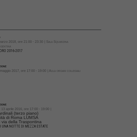
o
marzo 2018, ore 21:00 - 23:30
| Sala Squarzina
gentina
ORO 2016-2017
ione
 maggio 2017, ore 17:00 - 19:00
| Aula organi collegiali
ione
 13 aprile 2016, ore 17:00 - 19:00
|
rdinali (terzo piano)
sità di Roma LUMSA
 via della Traspontina
I UNA NOTTE DI MEZZA ESTATE