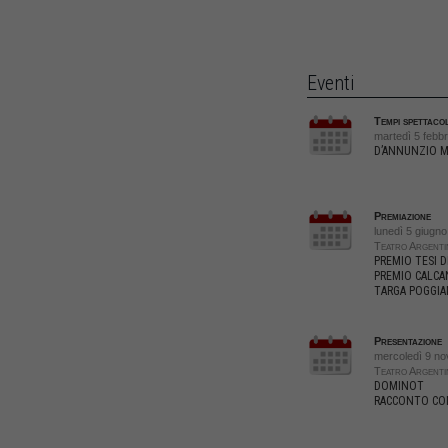
Eventi
Tempi spettaco
martedì 5 febb
D’ANNUNZIO 
Premiazione
lunedì 5 giugno
Teatro Argenti
PREMIO TESI 
PREMIO CALCA
TARGA POGGIA
Presentazione
mercoledì 9 no
Teatro Argenti
DOMINOT
RACCONTO CON