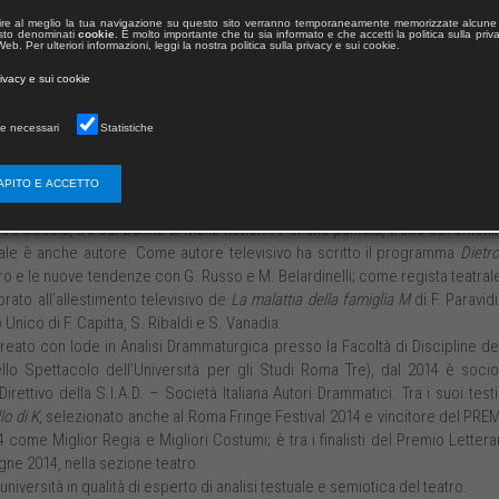
oria, approfondendo temi quali la guerra, la mafia e la ri-attualizzazione 
ire al meglio la tua navigazione su questo sito verranno temporaneamente memorizzate alcune 
 testo denominati
cookie
. È molto importante che tu sia informato e che accetti la politica sulla priv
timenti più noti,
Coco Chanel. Il profumo del mistero
,
Donne di Mafia
(dei qual
eb. Per ulteriori informazioni, leggi la nostra politica sulla privacy e sui cookie.
n ha il suo Minotauro?
di M. Yourcenar, recensiti con successo dalla crit
rivacy e sui cookie
nzione speciale per l’ottimo livello artistico al CALATIAFESTIVAL 2007, con
e necessari
Statistiche
 N. Sàito.
 più prestigiose compagnie di prosa e i suoi testi sono messi in scena
trali.
APITO E ACCETTO
n RAI Educational come acting coach e autore, partecipando a programm
 RAI Scuola, tra cui
Donne di Mafia
fiction TV in una puntata, tratta dall’omon
uale è anche autore. Come autore televisivo ha scritto il programma
Dietro
tro e le nuove tendenze con G. Russo e M. Belardinelli; come regista teatral
rato all’allestimento televisivo de
La malattia della famiglia M
di F. Paravid
 Unico di F. Capitta, S. Ribaldi e S. Vanadia.
aureato con lode in Analisi Drammaturgica presso la Facoltà di Discipline de
ello Spettacolo dell’Università per gli Studi Roma Tre), dal 2014 è soci
ettivo della S.I.A.D. – Società Italiana Autori Drammatici. Tra i suoi testi
lo di K
, selezionato anche al Roma Fringe Festival 2014 e vincitore del PRE
me Miglior Regia e Migliori Costumi; è tra i finalisti del Premio Lettera
gne 2014, nella sezione teatro.
niversità in qualità di esperto di analisi testuale e semiotica del teatro.