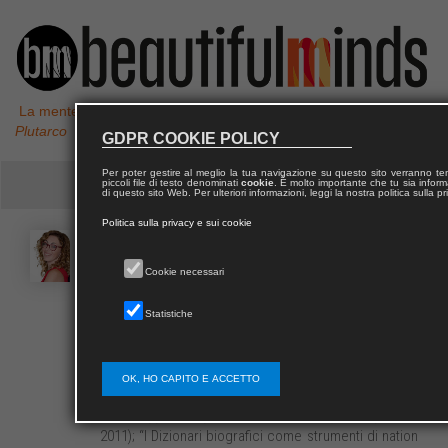
La mente non è un vaso da riempire, ma un fuoco da accendere,
Plutarco
GDPR COOKIE POLICY
Per poter gestire al meglio la tua navigazione su questo sito verranno 
piccoli file di testo denominati
cookie
. È molto importante che tu sia informa
di questo sito Web. Per ulteriori informazioni, leggi la nostra politica sulla p
Politica sulla privacy e sui cookie
Francesca
FRISONE
Cookie necessari
Francesca Frisone è dottore di ricerca in Storia e
Statistiche
comparazione delle istituzioni politiche e giuridiche
europee. Tra le sue pubblicazioni, i saggi “Andrea
Gallo, accademico messinese”, in D. Novarese (a
OK, HO CAPITO E ACCETTO
cura di),
Accademie e Scuole: istituzioni, luoghi,
personaggi, immagini della cultura e del potere
(Giuffré
2011); “I Dizionari biografici come strumenti di nation