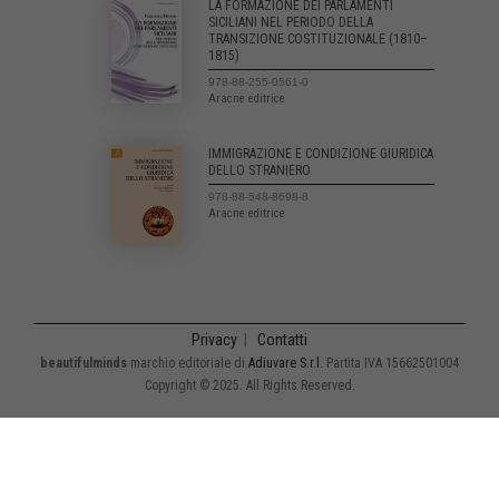
LA FORMAZIONE DEI PARLAMENTI
SICILIANI NEL PERIODO DELLA
TRANSIZIONE COSTITUZIONALE (1810–
1815)
978-88-255-0561-0
Aracne editrice
IMMIGRAZIONE E CONDIZIONE GIURIDICA
DELLO STRANIERO
978-88-548-8698-8
Aracne editrice
Privacy
|
Contatti
beautifulminds
marchio editoriale di
Adiuvare S.r.l.
Partita IVA 15662501004
Copyright © 2025. All Rights Reserved.