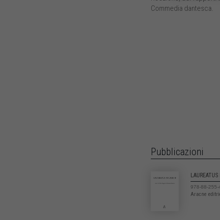
Commedia dantesca.
Pubblicazioni
LAUREATUS I
978-88-255-
Aracne editr