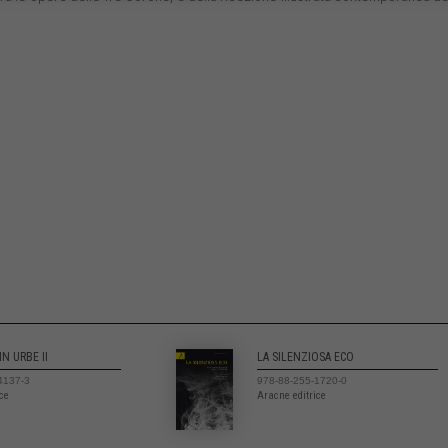
N URBE II
LA SILENZIOSA ECO
4137-3
978-88-255-1720-0
ice
Aracne editrice