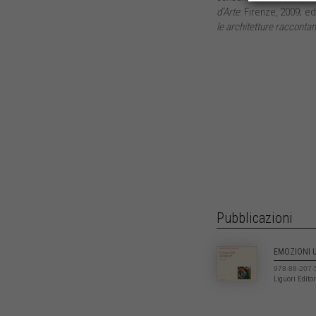
d’Arte
: Firenze, 2009; e
le architetture racconta
Pubblicazioni
EMOZIONI 
978-88-207-
Liguori Edito