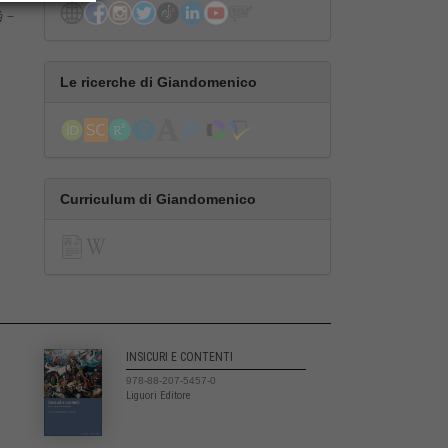
à –
Le ricerche di Giandomenico
Curriculum di Giandomenico
INSICURI E CONTENTI
978-88-207-5457-0
Liguori Editore