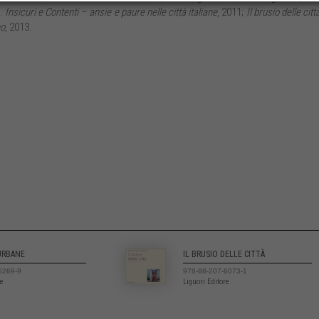
d.
Insicuri e Contenti – ansie e paure nelle città italiane
, 2011;
Il brusio delle citt
no
, 2013.
URBANE
IL BRUSIO DELLE CITTÀ
5269-9
978-88-207-6073-1
re
Liguori Editore