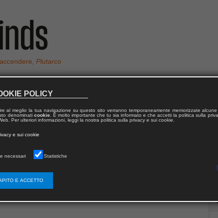
 accendere,
Plutarco
OOKIE POLICY
ire al meglio la tua navigazione su questo sito verranno temporaneamente memorizzate alcune 
 testo denominati
cookie
. È molto importante che tu sia informato e che accetti la politica sulla priv
eb. Per ulteriori informazioni, leggi la nostra politica sulla privacy e sui cookie.
rivacy e sui cookie
ofia medievale presso l’Università del Salento. General Editor delle
omenicani tedeschi del XIII–XIV secolo. Tra le sue pubblicazioni: il
e necessari
Statistiche
onicorum Medii Aevi
, le edizioni critiche
Texte aus der Zeit Meister
 Ulrico di Strasburgo.
APITO E ACCETTO