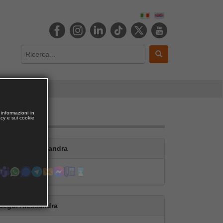
informazioni in
acy e sui cookie
Contatta Alessandra
Segui Alessandra