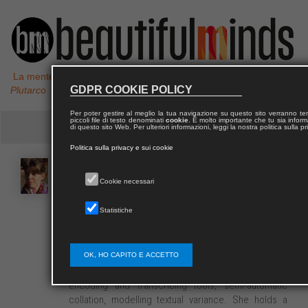
La mente non è un vaso da riempire, ma un fuoco da accendere,
GDPR COOKIE POLICY
Plutarco
Per poter gestire al meglio la tua navigazione su questo sito verranno 
piccoli file di testo denominati
cookie
. È molto importante che tu sia informa
di questo sito Web. Per ulteriori informazioni, leggi la nostra politica sulla p
Politica sulla privacy e sui cookie
Elena
SPADINI
Cookie necessari
Statistiche
Elena Spadini is a Marie Skłodowska-Curie
researcher fellow at Huygens ING. Her project, as
part of the European DiXiT Network, pursues digital
scholarly editions, as regard the scientific and
OK, HO CAPITO E ACCETTO
technical aspects: She is currently working on
encoding and transcribing tools, semi-automatic
collation, modelling textual variance. She holds a