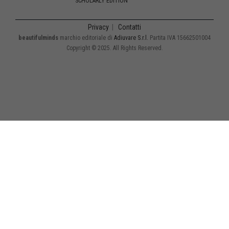
SCHOLARLY EDITION
Privacy
|
Contatti
beautifulminds
marchio editoriale di
Adiuvare S.r.l.
Partita IVA 15662501004
Copyright © 2025. All Rights Reserved.