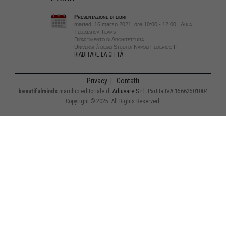
Presentazione di libri
martedì 16 marzo 2021, ore 10:00 - 12:00
| Aula
Telematica Teams
Dipartimento di Architettura
Università degli Studi di Napoli Federico II
RIABITARE LA CITTÀ
Privacy
|
Contatti
beautifulminds
marchio editoriale di
Adiuvare S.r.l.
Partita IVA 15662501004
Copyright © 2025. All Rights Reserved.