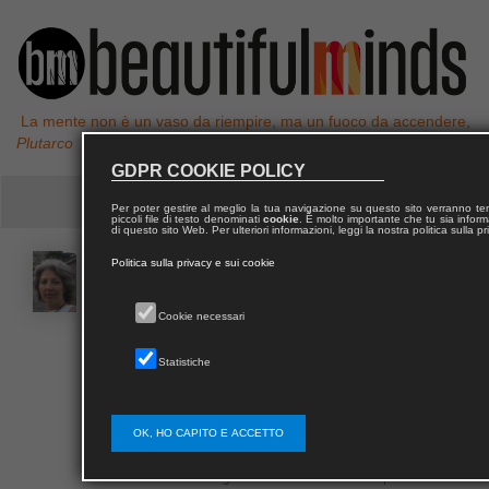
La mente non è un vaso da riempire, ma un fuoco da accendere,
Plutarco
GDPR COOKIE POLICY
Per poter gestire al meglio la tua navigazione su questo sito verranno 
piccoli file di testo denominati
cookie
. È molto importante che tu sia informa
di questo sito Web. Per ulteriori informazioni, leggi la nostra politica sulla p
Francesca
FERRETTI
Politica sulla privacy e sui cookie
Cookie necessari
Francesca Ferretti, dal 1998 è ricercatore
universitario per il settore scientifico-disciplinare
Statistiche
ICAR22 – Estimo della Facoltà di architettura
dell’Università degli Studi Federico II di Napoli.
Dal 2006 è docente di Estimo ed esercizio
OK, HO CAPITO E ACCETTO
professionale nel corso di laurea triennale in Edilizia
dell'Università degli Studi Federico II di Napoli.