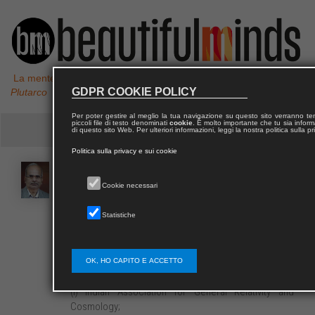
La mente non è un vaso da riempire, ma un fuoco da accendere,
GDPR COOKIE POLICY
Plutarco
Per poter gestire al meglio la tua navigazione su questo sito verranno 
piccoli file di testo denominati
cookie
. È molto importante che tu sia informa
di questo sito Web. Per ulteriori informazioni, leggi la nostra politica sulla p
Politica sulla privacy e sui cookie
J. P.
SINGH
Cookie necessari
Statistiche
J.P. Singh is currently a professor and head in the
Dept. of Mathematical and he is also a member of the
executive council at A.P.S. University, Rewa. His fields
of interest are: General Relativity and Cosmology.
OK, HO CAPITO E ACCETTO
Singh is a member of Academic Bodies:
(i) Indian Association for General Relativity and
Cosmology;