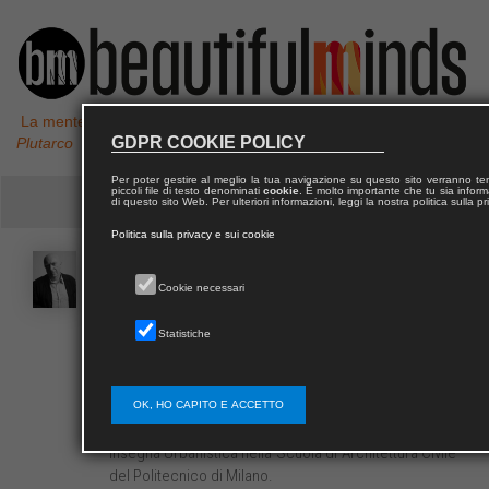
La mente non è un vaso da riempire, ma un fuoco da accendere,
GDPR COOKIE POLICY
Plutarco
Per poter gestire al meglio la tua navigazione su questo sito verranno 
piccoli file di testo denominati
cookie
. È molto importante che tu sia informa
di questo sito Web. Per ulteriori informazioni, leggi la nostra politica sulla p
Politica sulla privacy e sui cookie
Elio
BOSIO
Cookie necessari
Statistiche
Architetto. La sua attività di ricerca e di
progettazione ha interessato preminentemente la
questione della residenza sociale, affrontata a
partire dal tema della cellula abitativa fino alla
OK, HO CAPITO E ACCETTO
pianificazione di settore nel sistema metropoitano.
insegna Urbanistica nella Scuola di Architettura Civile
del Politecnico di Milano.