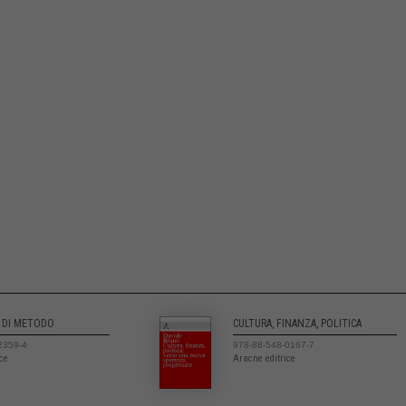
 DI METODO
CULTURA, FINANZA, POLITICA
2359-4
978-88-548-0167-7
ice
Aracne editrice