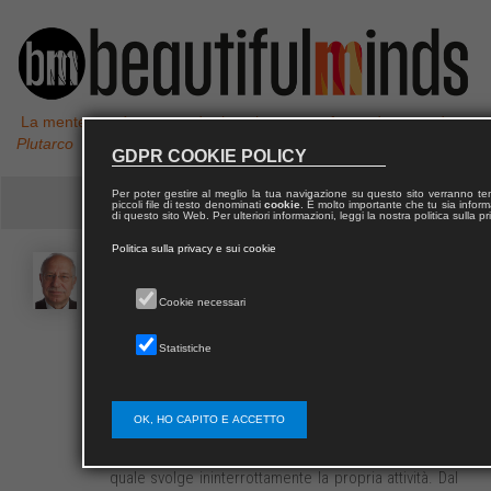
La mente non è un vaso da riempire, ma un fuoco da accendere,
Plutarco
GDPR COOKIE POLICY
Per poter gestire al meglio la tua navigazione su questo sito verranno 
piccoli file di testo denominati
cookie
. È molto importante che tu sia informa
di questo sito Web. Per ulteriori informazioni, leggi la nostra politica sulla p
Politica sulla privacy e sui cookie
Enrico
ORSI
Cookie necessari
Enrico Orsi si laurea in Ingegneria Civile-Idraulica
Statistiche
nell’ottobre 1970 presso il Politecnico di Milano.
Nel 1972 termina il servizio di leva, raggiungendo in
seguito la qualifica di primo Capitano del Genio
OK, HO CAPITO E ACCETTO
Guastatori; entra come assistente di ruolo di
Costruzioni Idrauliche nello stesso Politecnico, nel
quale svolge ininterrottamente la propria attività. Dal