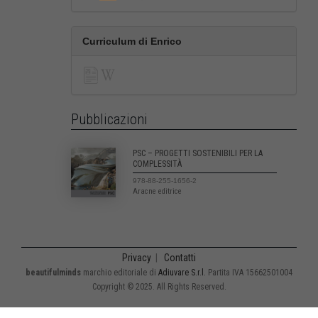
Curriculum di Enrico
Pubblicazioni
PSC – PROGETTI SOSTENIBILI PER LA
COMPLESSITÀ
978-88-255-1656-2
Aracne editrice
Privacy
|
Contatti
beautifulminds
marchio editoriale di
Adiuvare S.r.l.
Partita IVA 15662501004
Copyright © 2025. All Rights Reserved.