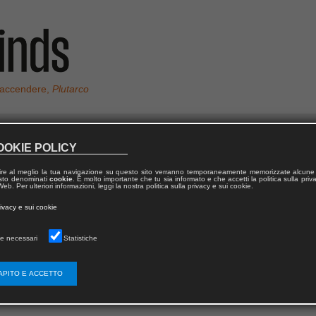
 accendere,
Plutarco
OOKIE POLICY
U
ire al meglio la tua navigazione su questo sito verranno temporaneamente memorizzate alcune 
 testo denominati
cookie
. È molto importante che tu sia informato e che accetti la politica sulla priv
eb. Per ulteriori informazioni, leggi la nostra politica sulla privacy e sui cookie.
rivacy e sui cookie
essore ordinario di Geografia economico-politica presso l’Università
e necessari
Statistiche
APITO E ACCETTO