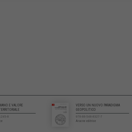
UMANO E VALORE
VERSO UN NUOVO PARADIGMA
TERRITORIALE
GEOPOLITICO
1245-8
978-88-548-8327-7
ice
Aracne editrice