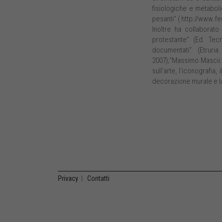
fisiologiche e metaboli
pesanti” ( http://www.fe
Inoltre ha collaborato 
protestante” (Ed. Tec
documentati” (Etruria
2007);”Massimo Mascii: l
sull’arte, l’iconografia,
decorazione murale e l
Privacy
|
Contatti