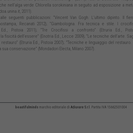
che nell’alga verde Chlorella sorokiniana in seguito ad esposizione a meta
doa.unina.it, 2011).
alle seguenti pubblicazioni: “Vincent Van Gogh. L’ultimo dipinto. Il fien
nostampa, Recanati 2012); “Giambologna. Fra tecnica e stile. I crocifi
 Ed., Pistoia 2011); “Tre Crocifissi a confronto” (Etruria Ed., Pist
a fisicità dell’essere” (Enotria Ed., Lecce 2009); “Le tecniche dell’arte. Sa
 il restauro” (Etruria Ed., Pistoia 2007); “Tecniche e linguaggio del restauro.
a sua conservazione” (Mondadori Electa, Milano 2007).
beautifulminds
marchio editoriale di
Adiuvare S.r.l.
Partita IVA 15662501004