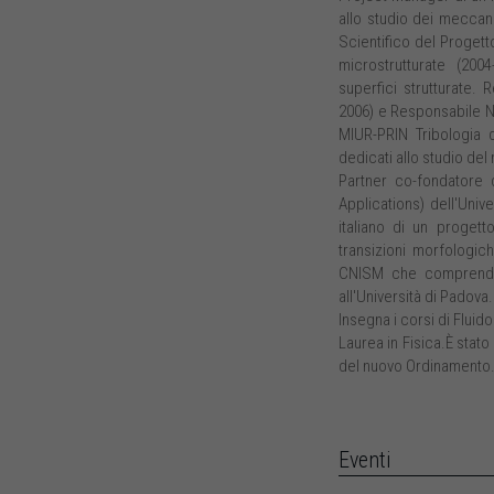
allo studio dei meccani
Scientifico del Progett
microstrutturate (200
superfici strutturate.
2006) e Responsabile Na
MIUR-PRIN Tribologia d
dedicati allo studio del 
Partner co-fondatore 
Applications) dell'Univ
italiano di un progett
transizioni morfologich
CNISM che comprende p
all'Università di Padova.
Insegna i corsi di Fluid
Laurea in Fisica.È stato 
del nuovo Ordinamento
Eventi