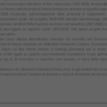
smi microscopici dell'attrito di films nanoscopici (2001-2003). Responsab
o di Ateneo dell'Università di Padova Idratazione idrofoba di superfici pian
4-2005) focalizzato sull'investigazione delle proprietà di bagnamento
 Responsabile locale del progetto MIUR-PRIN intitolato Nanotribologia (20
zionale del MIUR-PRIN Proprietà non-lineari del nanoattrito (2007-2008) e 
i nano-oggetti su superfici solide (2010-2012). Tutti questi progetti er
nano attrito.
del Centro Mischa (Microfluidics Laborator for Scientific and Technol
ersità di Padova, finanziato nel 2008 dalla Fondazione Cariparo. Coordinat
o Vigoni col Max Planck Institute of Gottinga (Germania) per lo studio
e di film liquidi su superfici microstrutturate.Coordinatore locale dell'Un
iù di 50 ricercatori e searchers che lavorano in fisica della mate
odinamica e di Laboratorio Avanzato di Fisica, mod. A, agli studenti del corso
il relatore di tesi di 5 studenti di dottorato e di più di 40 studenti del vecchi
.