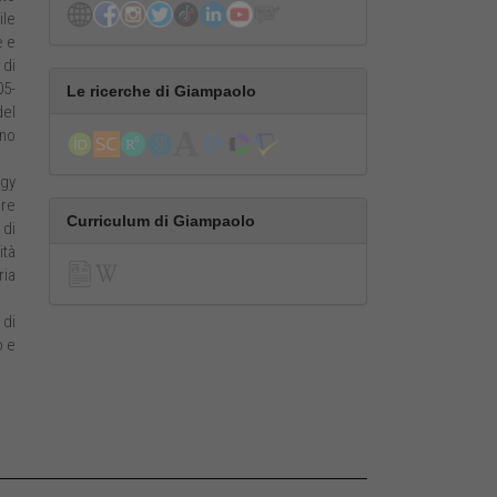
ile
e e
 di
05-
Le ricerche di Giampaolo
del
ano
ogy
ore
Curriculum di Giampaolo
 di
ità
ria
 di
o e