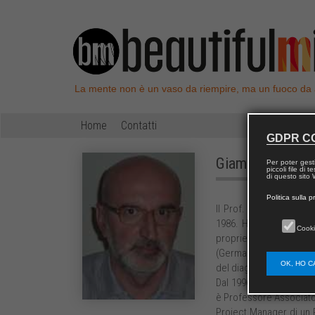
La mente non è un vaso da riempire, ma un fuoco da
Home
Contatti
GDPR C
Giampaolo
MIS
Per poter gest
piccoli file di
di questo sito W
Politica sulla p
Il Prof. Giampaolo Mist
1986. Ha quindi preso 
Cooki
proprietà di wetting di 
(Germania) ed il Labora
OK, HO C
del diagramma di fase di
Dal 1996 è al Dipartimen
è Professore Associato
Project Manager di un P