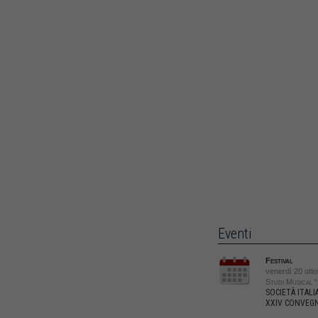
Eventi
Festival
venerdì 20 ott
Studi Musical “
SOCIETÀ ITALI
XXIV CONVEG