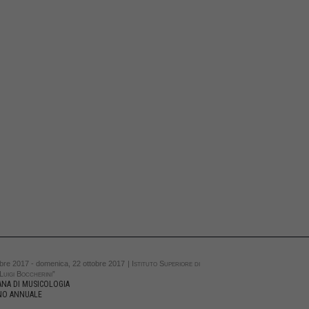
obre 2017 - domenica, 22 ottobre 2017
| Istituto Superiore di
Luigi Boccherini”
ANA DI MUSICOLOGIA
NO ANNUALE