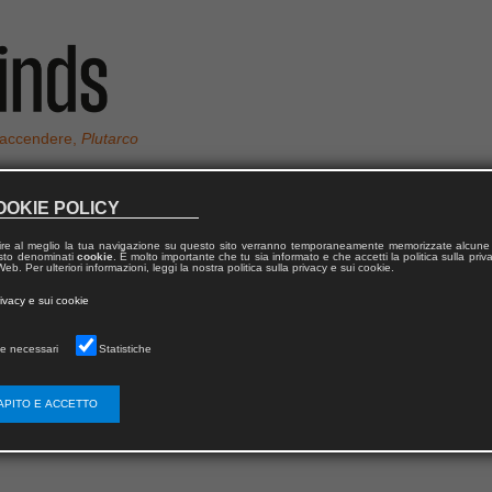
 accendere,
Plutarco
OOKIE POLICY
ire al meglio la tua navigazione su questo sito verranno temporaneamente memorizzate alcune 
CHIO
 testo denominati
cookie
. È molto importante che tu sia informato e che accetti la politica sulla priv
eb. Per ulteriori informazioni, leggi la nostra politica sulla privacy e sui cookie.
rivacy e sui cookie
ancesco Maschio
e necessari
Statistiche
APITO E ACCETTO