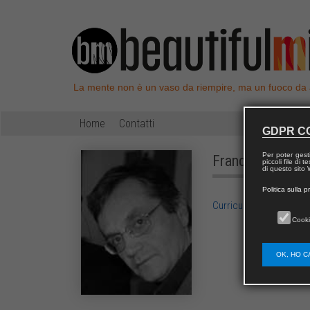
La mente non è un vaso da riempire, ma un fuoco da
Home
Contatti
GDPR C
Per poter gest
Francesco
MAS
piccoli file di
di questo sito W
Politica sulla p
Curriculum Vitae di Fr
Cooki
OK, HO C