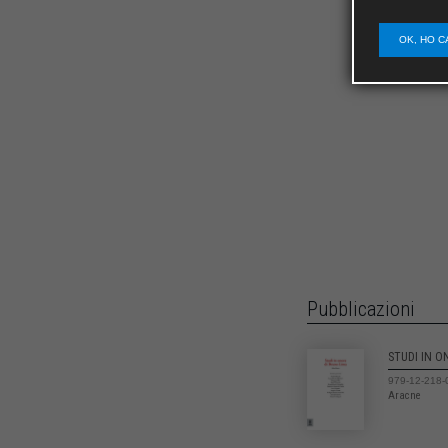
OK, HO C
Pubblicazioni
STUDI IN O
979-12-218-
Aracne