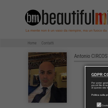
La mente non è un vaso da riempire, ma un fuoco da
Home
Contatti
Antonio
CIRCOS
GDPR C
Per poter gest
piccoli file di
di questo sito W
Politica sulla p
Cooki