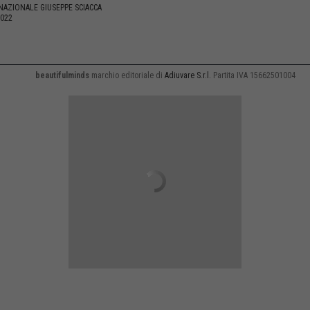
NAZIONALE GIUSEPPE SCIACCA
2022
beautifulminds
marchio editoriale di
Adiuvare S.r.l.
Partita IVA 15662501004