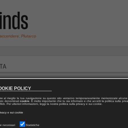
 accendere,
Plutarco
TA
OOKIE POLICY
ire al meglio la tua navigazione su questo sito verranno temporaneamente memorizzate alcune 
 testo denominati
cookie
. È molto importante che tu sia informato e che accetti la politica sulla priv
eb. Per ulteriori informazioni, leggi la nostra politica sulla privacy e sui cookie.
rivacy e sui cookie
e necessari
Statistiche