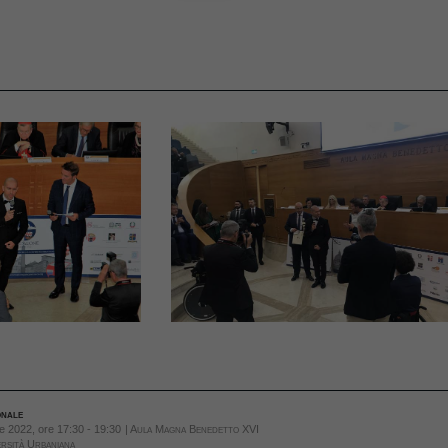
onale
e 2022, ore 17:30 - 19:30
| Aula Magna Benedetto XVI
ersità Urbaniana