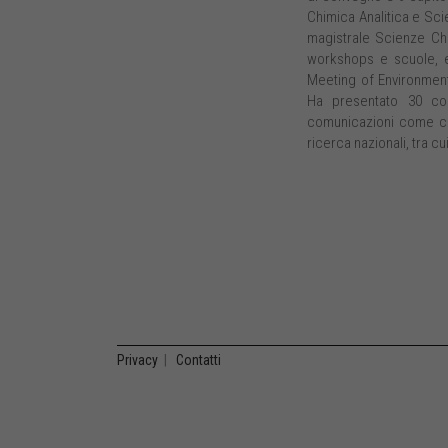
Chimica Analitica e Scie
magistrale Scienze Chi
workshops e scuole, e
Meeting of Environment
Ha presentato 30 co
comunicazioni come co-
ricerca nazionali, tra c
Privacy
|
Contatti