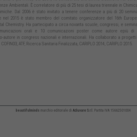
nze Ambientali. È correlatore di più di 25 tesi di laurea triennale in Chimic
miche. Dal 2006 è stato invitato a tenere conferenze a più di 20 semina
 nel 2015 è stato membro del comitato organizzatore del 16th Europ
al Chemistry. Ha partecipato a circa novanta scuole, congressi, e semina
municazioni orali e 10 comunicazioni poster come autore epiù di
autore in congress nazionali e internazionali. Ha collaborato a progetti
ui COFIN03, ATF, Ricerca Sanitaria Finalizzata, CARIPLO 2014, CARIPLO 2015.
beautifulminds
marchio editoriale di
Adiuvare S.r.l.
Partita IVA 15662501004