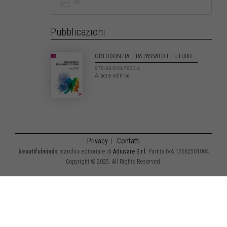
Pubblicazioni
ORTODONZIA: TRA PASSATO E FUTURO
978-88-548-7623-1
Aracne editrice
Privacy
|
Contatti
beautifulminds
marchio editoriale di
Adiuvare S.r.l.
Partita IVA 15662501004
Copyright © 2025. All Rights Reserved.