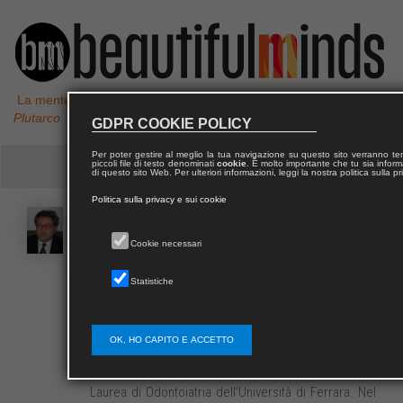
La mente non è un vaso da riempire, ma un fuoco da accendere,
Plutarco
GDPR COOKIE POLICY
Per poter gestire al meglio la tua navigazione su questo sito verranno 
piccoli file di testo denominati
cookie
. È molto importante che tu sia informa
di questo sito Web. Per ulteriori informazioni, leggi la nostra politica sulla p
Politica sulla privacy e sui cookie
Giuseppe
SICILIANI
Cookie necessari
Giuseppe Siciliani, Professore ordinario di
Statistiche
Ortognatodonzia presso l'università di Ferrara dal
1989, nel 1990 è stato eletto Direttore della scuola di
specializzazione in Ortodonzia presso l'università di
OK, HO CAPITO E ACCETTO
Ferrara, carica che ancora oggi ricopre.Nel 1991 è
stato eletto all'unanimità Presidente del Corso di
Laurea di Odontoiatria dell'Università di Ferrara. Nel