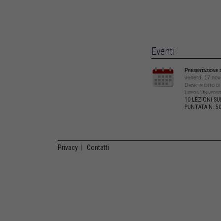
Eventi
Presentazione d
venerdì 17 nov
Dipartimento d
Libera Universi
10 LEZIONI SU
PUNTATA N. 5
Privacy
|
Contatti