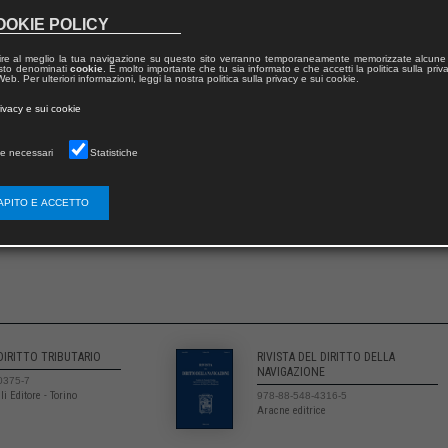
OOKIE POLICY
ire al meglio la tua navigazione su questo sito verranno temporaneamente memorizzate alcune 
 testo denominati
cookie
. È molto importante che tu sia informato e che accetti la politica sulla priv
eb. Per ulteriori informazioni, leggi la nostra politica sulla privacy e sui cookie.
rivacy e sui cookie
e necessari
Statistiche
APITO E ACCETTO
 DIRITTO TRIBUTARIO
RIVISTA DEL DIRITTO DELLA
NAVIGAZIONE
0375-7
li Editore - Torino
978-88-548-4316-5
Aracne editrice