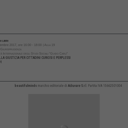
i libri
embre 2017, ore 16:00 - 18:00
| Aula 19
i Giurisprudenza
tà Internazionale degli Studi Sociali “Guido Carli”
LLA GIUSTIZIA PER CITTADINI CURIOSI E PERPLESSI
01
beautifulminds
marchio editoriale di
Adiuvare S.r.l.
Partita IVA 15662501004