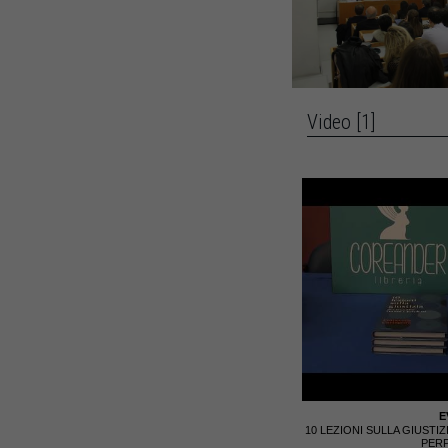
Video [1]
E
10 LEZIONI SULLA GIUSTIZ
PERP