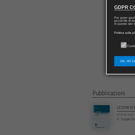
GDPR C
Per poter gest
piccoli file di
di questo sito W
Politica sulla p
Cooki
OK, HO C
Pubblicazioni
LEZIONI DI
978-88-921-
G. Giappichel