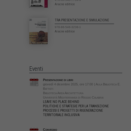
Aracne editrice
TRA PRESENTAZIONE E SIMULAZIONE
978-88-548-3238-1
Aracne editrice
Eventi
Presentazione di libri
giovedì 4 dicembre 2025, ore 17:00
| Aula Biblioteca E.
Battisti
Biblioteca Area Architettura
Università Mediterranea di Reggio Calabria
LEAVE NO PLACE BEHIND
POLITICHE E STRATEGIE PER LA TRANSIZIONE
PROCESSI E PROGETTI DI RIGENERAZIONE
TERRITORIALE INCLUSIVA
Convegno