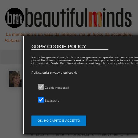
La mente non è un vaso da riempire, ma un fuoco da accendere,
Plutarco
GDPR COOKIE POLICY
Per poter gestire al meglio la tua navigazione su questo sito verranno 
piccoli file di testo denominati
cookie
. È molto importante che tu sia informa
di questo sito Web. Per ulteriori informazioni, leggi la nostra politica sulla p
Politica sulla privacy e sui cookie
Natalina
CARRÀ
Cookie necessari
Natalina Carrà è ricercatore confermato di ICAR/21
Statistiche
(Urbanistica) presso l’Università Mediterranea di
Reggio Calabria. Abilitata al ruolo di professore di
seconda fascia, svolge attività di ricerca presso il
Dipartimento PAU. Per la sua attività di ricerca si
OK, HO CAPITO E ACCETTO
occupa di problematiche di pianificazione territoriale
e urbana riferite a processi di rinnovamento e