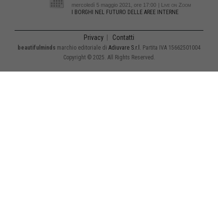
mercoledì 5 maggio 2021, ore 17:00
| Live on Zoom
I BORGHI NEL FUTURO DELLE AREE INTERNE
Privacy
|
Contatti
beautifulminds
marchio editoriale di
Adiuvare S.r.l.
Partita IVA 15662501004
Copyright © 2025. All Rights Reserved.