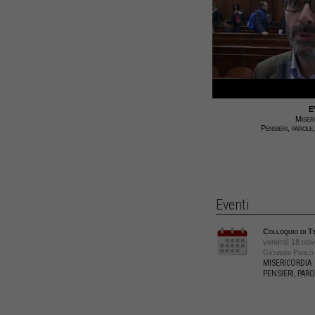
E
Miser
Pensieri, parole
Eventi
Colloquio di T
venerdì 18 no
Giovanni Paolo 
MISERICORDIA
PENSIERI, PAR