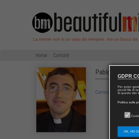
La mente non è un vaso da riempire, ma un fuoco da
Home
Contatti
Pablo
REQUENA
GDPR C
Per poter gest
piccoli file di
Curriculum vitae di Pa
di questo sito W
Politica sulla p
Cooki
OK, HO C