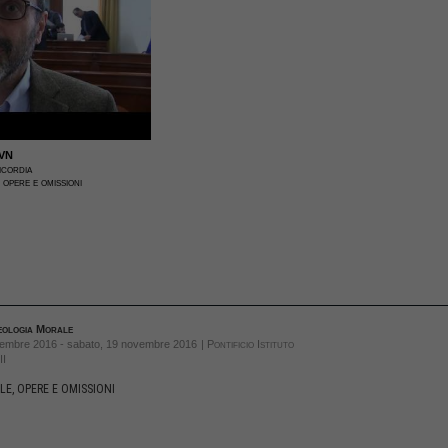
VN
icordia
, opere e omissioni
eologia Morale
vembre 2016 - sabato, 19 novembre 2016
| Pontificio Istituto
II
OLE, OPERE E OMISSIONI