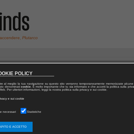
 accendere,
Plutarco
OOKIE POLICY
ire al meglio la tua navigazione su questo sito verranno temporaneamente memorizzate alcune 
 testo denominati
cookie
. È molto importante che tu sia informato e che accetti la politica sulla priv
blo Requena
eb. Per ulteriori informazioni, leggi la nostra politica sulla privacy e sui cookie.
rivacy e sui cookie
e necessari
Statistiche
APITO E ACCETTO