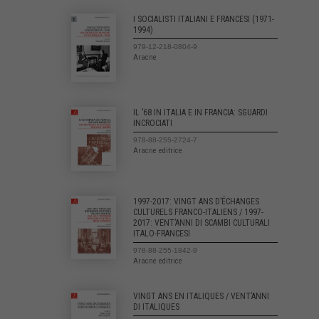
I SOCIALISTI ITALIANI E FRANCESI (1971-
1994)
979-12-218-0804-9
Aracne
IL ’68 IN ITALIA E IN FRANCIA: SGUARDI
INCROCIATI
978-88-255-2724-7
Aracne editrice
1997-2017: VINGT ANS D’ÉCHANGES
CULTURELS FRANCO-ITALIENS / 1997-
2017: VENT’ANNI DI SCAMBI CULTURALI
ITALO-FRANCESI
978-88-255-1842-9
Aracne editrice
VINGT ANS EN ITALIQUES / VENT’ANNI
DI ITALIQUES