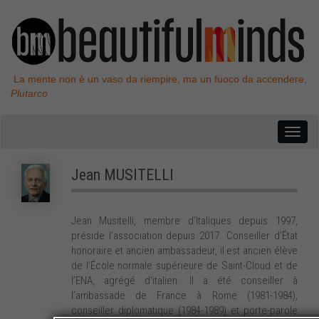
La mente non è un vaso da riempire, ma un fuoco da accendere,
Plutarco
Jean
MUSITELLI
Jean Musitelli, membre d’Italiques depuis 1997,
préside l’association depuis 2017. Conseiller d’État
honoraire et ancien ambassadeur, il est ancien élève
de l’École normale supérieure de Saint-Cloud et de
l’ENA, agrégé d’italien. Il a été conseiller à
l’ambassade de France à Rome (1981-1984),
conseiller diplomatique (1984-1989) et porte-parole