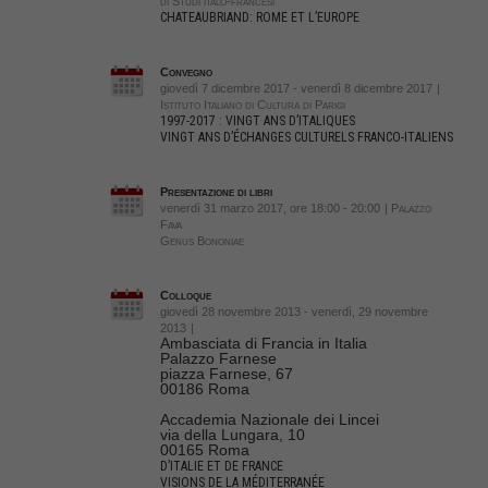
di Studi italo-francesi
CHATEAUBRIAND: ROME ET L’EUROPE
Convegno
giovedì 7 dicembre 2017 - venerdì 8 dicembre 2017
|
Istituto Italiano di Cultura di Parigi
1997-2017 : VINGT ANS D’ITALIQUES
VINGT ANS D’ÉCHANGES CULTURELS FRANCO-ITALIENS
Presentazione di libri
venerdì 31 marzo 2017, ore 18:00 - 20:00
| Palazzo
Fava
Genus Bononiae
Colloque
giovedì 28 novembre 2013 - venerdì, 29 novembre
2013
|
Ambasciata di Francia in Italia
Palazzo Farnese
piazza Farnese, 67
00186 Roma
Accademia Nazionale dei Lincei
via della Lungara, 10
00165 Roma
D’ITALIE ET DE FRANCE
VISIONS DE LA MÉDITERRANÉE