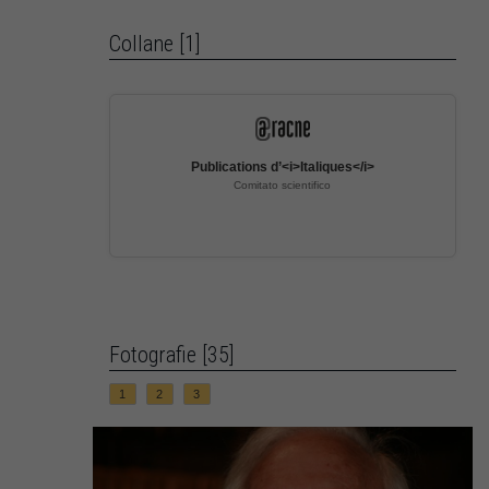
Collane [1]
Publications d’<i>Italiques</i>
Comitato scientifico
Fotografie [35]
1
2
3