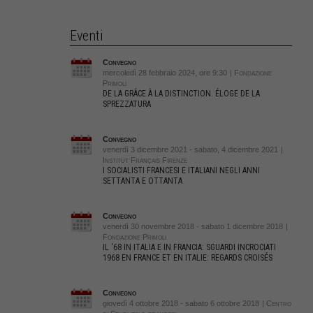
Eventi
Convegno
mercoledì 28 febbraio 2024, ore 9:30
| Fondazione
Primoli
DE LA GRÂCE À LA DISTINCTION. ÉLOGE DE LA
SPREZZATURA
Convegno
venerdì 3 dicembre 2021 - sabato, 4 dicembre 2021
|
Institut Français Firenze
I SOCIALISTI FRANCESI E ITALIANI NEGLI ANNI
SETTANTA E OTTANTA
Convegno
venerdì 30 novembre 2018 - sabato 1 dicembre 2018
|
Fondazione Primoli
IL ‘68 IN ITALIA E IN FRANCIA: SGUARDI INCROCIATI
1968 EN FRANCE ET EN ITALIE: REGARDS CROISÉS
Convegno
giovedì 4 ottobre 2018 - sabato 6 ottobre 2018
| Centro