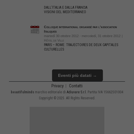
DALL’ITALIA E DALLA FRANCIA
VISIONI DEL MEDITERRANEO
Colloque international organisé par l’association
Italiques
martedì 30 ottobre 2012 - mercoledì, 31 ottobre 2012
|
Hôtel de Ville
PARIS – ROME: TRAJECTOIRES DE DEUX CAPITALES
CULTURELLES
Eventi più datati →
Privacy
|
Contatti
beautifulminds
marchio editoriale di
Adiuvare S.r.l.
Partita IVA 15662501004
Copyright © 2025. All Rights Reserved.