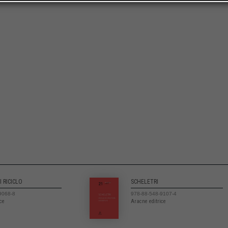
I RICICLO
SCHELETRI
9068-8
978-88-548-9107-4
ice
Aracne editrice