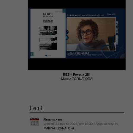
RES – Puntata 254
Marina TORNATORA
Eventi
Researchers
venerdì 31 marzo 2023, ore 16:30
| Studi AracneTv
MARINA TORNATORA