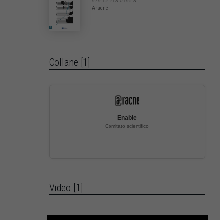
979-12-218-0195-8
Aracne
Collane [1]
Enable
Comitato scientifico
Video [1]