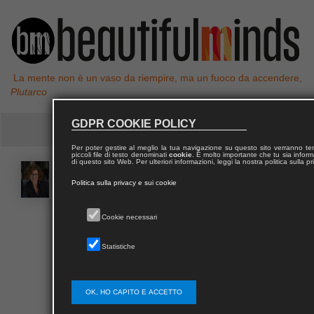
La mente non è un vaso da riempire, ma un fuoco da accendere,
Plutarco
GDPR COOKIE POLICY
Per poter gestire al meglio la tua navigazione su questo sito verranno 
piccoli file di testo denominati
cookie
. È molto importante che tu sia informa
di questo sito Web. Per ulteriori informazioni, leggi la nostra politica sulla p
Marina
TORNATORA
Politica sulla privacy e sui cookie
Architetto, professore associato in Composizione
Cookie necessari
Architettonica presso l’Università Mediterranea di
Reggio C. dove è delegata alle relazioni
Statistiche
internazionali e coordinatore del “Double Degree
Program” con l’Ain Shams University, Cairo. Nel 2019
è
visiting
alla London Metropolitan University. L’attività
OK, HO CAPITO E ACCETTO
di ricerca, progettazione e didattica è testimoniata