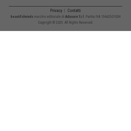
Privacy
|
Contatti
beautifulminds
marchio editoriale di
Adiuvare S.r.l.
Partita IVA 15662501004
Copyright © 2025. All Rights Reserved.