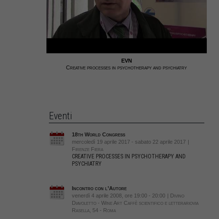
EVN
Creative processes in psychotherapy and psychiatry
Eventi
18th World Congress
mercoledì 19 aprile 2017 - sabato 22 aprile 2017
|
Firenze Fiera
CREATIVE PROCESSES IN PSYCHOTHERAPY AND
PSYCHIATRY
Incontro con l’Autore
venerdì 4 aprile 2008, ore 19:00 - 20:00
| Divino
Diavoletto - Wine Art Caffè scientifico e letterariovia
Rasella, 54 - Roma