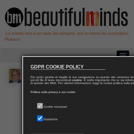
La mente non è un vaso da riempire, ma un fuoco da accendere,
Plutarco
GDPR COOKIE POLICY
Annibale
BERTOLA
Per poter gestire al meglio la tua navigazione su questo sito verranno 
piccoli file di testo denominati
cookie
. È molto importante che tu sia informa
di questo sito Web. Per ulteriori informazioni, leggi la nostra politica sulla p
Annibale Bertola è past President della FIAP, già
Politica sulla privacy e sui cookie
didatta della SIRPIDI, docente della SAPP (Scuola
dell’Accademia di Psicoterapia Psicoanalitica) e
Cookie necessari
docente esterno di numerose scuole di
psicoterapia.
Statistiche