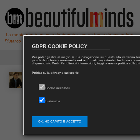
La mente non è un vaso da riempire, ma un fuoco da accendere,
Plutarco
GDPR COOKIE POLICY
Per poter gestire al meglio la tua navigazione su questo sito verranno 
piccoli file di testo denominati
cookie
. È molto importante che tu sia informa
di questo sito Web. Per ulteriori informazioni, leggi la nostra politica sulla p
Politica sulla privacy e sui cookie
Vincenzo Nunzio
SCALCIONE
Cookie necessari
Vincenzo Nunzio Scalcione docente Unibas e sui
Statistiche
temi della valutazione, didattica per competenze,
ambienti di apprendimento. Autore di saggi sui
Bisogni Educativi Speciali, la didattica inclusiva,
OK, HO CAPITO E ACCETTO
valutazione e pedagogia della persona.