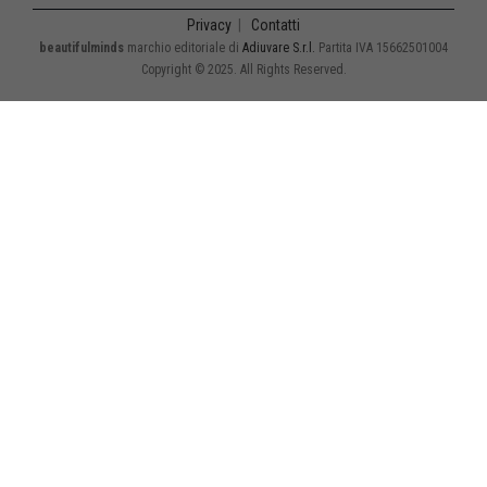
Privacy
|
Contatti
beautifulminds
marchio editoriale di
Adiuvare S.r.l.
Partita IVA 15662501004
Copyright © 2025. All Rights Reserved.