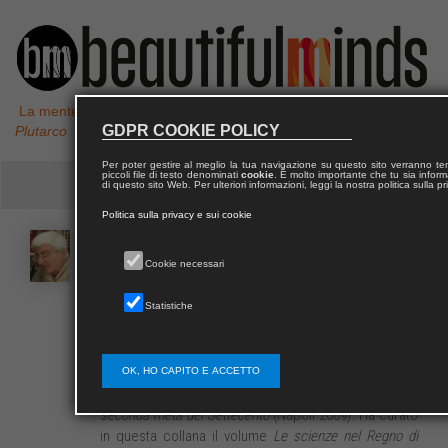
La mente non è un vaso da riempire, ma un fuoco da accendere,
GDPR COOKIE POLICY
Plutarco
Per poter gestire al meglio la tua navigazione su questo sito verranno 
piccoli file di testo denominati
cookie
. È molto importante che tu sia informa
di questo sito Web. Per ulteriori informazioni, leggi la nostra politica sulla p
Politica sulla privacy e sui cookie
Roberto
MAZZOLA
Cookie necessari
Statistiche
Roberto Mazzola è ricercatore CNR presso l’Istituto
per la Storia del Pensiero Filosofico e Scientifico
Moderno (ISPF) di Napoli. È autore di:
Metafisica
Storia Erudizione. Saggi su Giambattista Vico
(Firenze
OK, HO CAPITO E ACCETTO
2007);
Saggisulla cultura medica napoletana della
seconda metà del Settecento
(Napoli 2009). Ha curato
in questa collana il volume
Le scienze nel Regno di