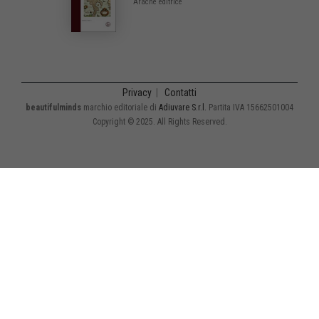
Aracne editrice
Privacy
|
Contatti
beautifulminds
marchio editoriale di
Adiuvare S.r.l.
Partita IVA 15662501004
Copyright © 2025. All Rights Reserved.