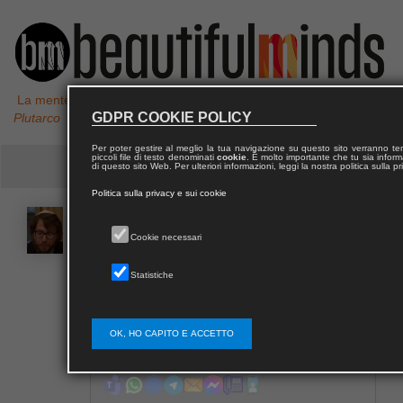
La mente non è un vaso da riempire, ma un fuoco da accendere,
GDPR COOKIE POLICY
Plutarco
Per poter gestire al meglio la tua navigazione su questo sito verranno 
piccoli file di testo denominati
cookie
. È molto importante che tu sia informa
di questo sito Web. Per ulteriori informazioni, leggi la nostra politica sulla p
Politica sulla privacy e sui cookie
Paolo
ORSUCCI GRANADA
Cookie necessari
Statistiche
OK, HO CAPITO E ACCETTO
Contatta Paolo