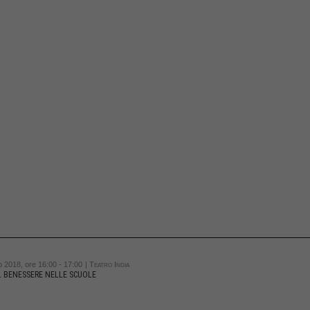
 2018, ore 16:00 - 17:00
| Teatro India
L BENESSERE NELLE SCUOLE