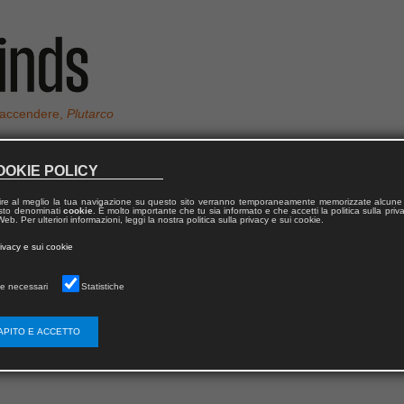
 accendere,
Plutarco
OOKIE POLICY
ire al meglio la tua navigazione su questo sito verranno temporaneamente memorizzate alcune 
TOLETTI
 testo denominati
cookie
. È molto importante che tu sia informato e che accetti la politica sulla priv
eb. Per ulteriori informazioni, leggi la nostra politica sulla privacy e sui cookie.
rivacy e sui cookie
ssandro Bertoletti
.
e necessari
Statistiche
APITO E ACCETTO