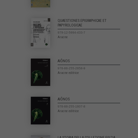
QUAESTIONES EPIGRAPHICAE ET
PAPYROLOGICAE
979-12-5994-433-7
Aracne
AIÔNOS
978-88-255-2858-9
Aracne editrice
AIÔNOS
978-88-255-1807-8
Aracne editrice
LA STORIA DELLA COLLEZIONE EGIZIA