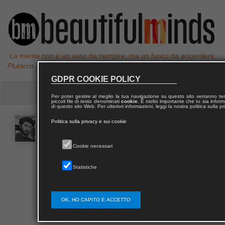
La mente non è un vaso da riempire, ma un fuoco da accendere,
Plutarco
GDPR COOKIE POLICY
Per poter gestire al meglio la tua navigazione su questo sito verranno 
piccoli file di testo denominati
cookie
. È molto importante che tu sia informa
di questo sito Web. Per ulteriori informazioni, leggi la nostra politica sulla p
Nikola
BELLUCCI
Politica sulla privacy e sui cookie
Cookie necessari
Nikola Bellucci, dottore magistrale in Filologia
classica (Th.Papirologia), dottore magistrale in
Statistiche
Archeologia e culture del mondo antico (Th.
Egittologia) presso l’Alma Mater Studiorum –
Università di Bologna, PhD (dottore di ricerca) presso
OK, HO CAPITO E ACCETTO
L’Università École Pratique des Hautes Études
(EPHE), Paris -Sorbonne, fellow della Scuola