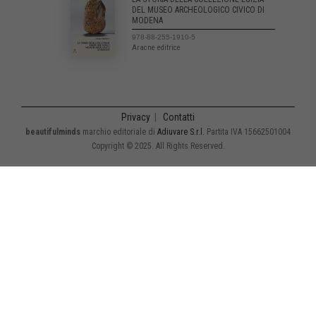
DEL MUSEO ARCHEOLOGICO CIVICO DI
MODENA
978-88-255-1910-5
Aracne editrice
Privacy
|
Contatti
beautifulminds
marchio editoriale di
Adiuvare S.r.l.
Partita IVA 15662501004
Copyright © 2025. All Rights Reserved.