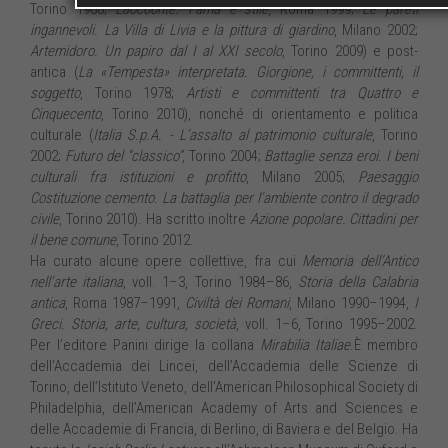
Torino 1988;
Laocoonte. Fama e stile
, Roma 1999;
Le pareti
ingannevoli. La Villa di Livia e la pittura di giardino
, Milano 2002;
Artemidoro. Un papiro dal I al XXI secolo
, Torino 2009) e post-
antica (
La «Tempesta» interpretata. Giorgione, i committenti, il
soggetto
, Torino 1978;
Artisti e committenti tra Quattro e
Cinquecento
, Torino 2010), nonché di orientamento e politica
culturale (
Italia S.p.A. - L’assalto al patrimonio culturale
, Torino
2002;
Futuro del “classico”
, Torino 2004;
Battaglie senza eroi. I beni
culturali fra istituzioni e profitto
, Milano 2005;
Paesaggio
Costituzione cemento. La battaglia per l’ambiente contro il degrado
civile
, Torino 2010). Ha scritto inoltre
Azione popolare. Cittadini per
il bene comune
, Torino 2012.
Ha curato alcune opere collettive, fra cui
Memoria dell’Antico
nell’arte italiana
, voll. 1–3, Torino 1984–86,
Storia della Calabria
antica
, Roma 1987–1991,
Civiltà dei Romani
, Milano 1990–1994,
I
Greci. Storia, arte, cultura, società
, voll. 1–6, Torino 1995–2002.
Per l’editore Panini dirige la collana
Mirabilia Italiae
.È membro
dell’Accademia dei Lincei, dell’Accademia delle Scienze di
Torino, dell’Istituto Veneto, dell’American Philosophical Society di
Philadelphia, dell’American Academy of Arts and Sciences e
delle Accademie di Francia, di Berlino, di Baviera e del Belgio. Ha