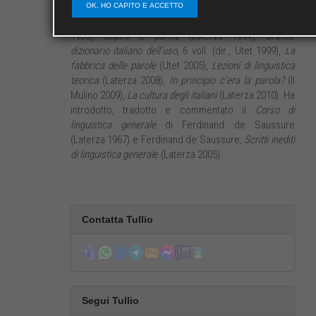
linguaggio, linguistica educativa. È autore di diversi
OK, HO CAPITO E ACCETTO
volumi, fra cui
Introduzione alla semantica
(Laterza
1965),
Capire le parole
(Laterza 1994),
Grande
dizionario italiano dell’uso
, 6 voll. (dir., Utet 1999),
La
fabbrica delle parole
(Utet 2005),
Lezioni di linguistica
teorica
(Laterza 2008),
In principio c'era la parola?
(Il
Mulino 2009),
La cultura degli italiani
(Laterza 2010). Ha
introdotto, tradotto e commentato il
Corso di
linguistica generale
di Ferdinand de Saussure
(Laterza 1967) e Ferdinand de Saussure,
Scritti inediti
di linguistica general
e (Laterza 2005).
Contatta Tullio
Segui Tullio