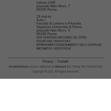
Istituto CNR
piazzale Aldo Moro, 7
00185 Roma
29 marzo
Aula I
Facoltà di Lettere e Filosofia
Sapienza Università di Roma
piazzale Aldo Moro, 5
00185 Roma
XVIII CONVEGNO NAZIONALE DEL GISCEL
EDUCAZIONE LINGUISTICA E
APPRENDIMENTO/INSEGNAMENTO DELLE DISCIPLINE
MATEMATICO–SCIENTIFICHE
Privacy
|
Contatti
beautifulminds
marchio editoriale di
Adiuvare S.r.l.
Partita IVA 15662501004
Copyright © 2025. All Rights Reserved.