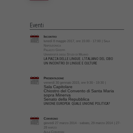
Eventi
Incontro
lunedì 8 maggio 2017, ore 15:00 - 17:00
| Sala
Napoleonica
Palazzo Greppi
Università degli Studi di Milano
LA PIAZZA DELLE LINGUE. L’ITALIANO DEL CIBO
UN INCONTRO DI LINGUE E CULTURE
Presentazione
venerdì 30 gennaio 2015, ore 9:30 - 19:30
|
Sala Capitolare
Chiostro del Convento di Santa Maria
sopra Minerva
Senato della Repubblica
UNIONE EUROPEA: QUALE UNIONE POLITICA?
Convegno
giovedì 27 marzo 2014 - sabato, 29 marzo 2014
| 27-
28 marzo
Aula Convegni