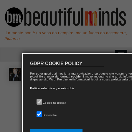
La mente non è un vaso da riempire, ma un fuoco da accendere,
Plutarco
GDPR COOKIE POLICY
Tullio
DE MAURO
Per poter gestire al meglio la tua navigazione su questo sito verranno 
piccoli file di testo denominati
cookie
. È molto importante che tu sia informa
di questo sito Web. Per ulteriori informazioni, leggi la nostra politica sulla p
Politica sulla privacy e sui cookie
Tullio De Mauro è stato professore emerito di
Linguistica generale presso la Facoltà di Scienze
Umanistiche della Sapienza – Università di Roma. Ha
Cookie necessari
svolto e pubblicato ricerche di linguistica
indoeuropea, storia linguistica italiana, semantica e
Statistiche
lessicologia storiche e teoriche, sintassi greca,
storia delle idee e ricerche linguistiche, filosofia del