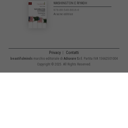
WASHINGTON E RIYADH
978-88-548-8816-6
Aracne editrice
Privacy
|
Contatti
beautifulminds
marchio editoriale di
Adiuvare S.r.l.
Partita IVA 15662501004
Copyright © 2025. All Rights Reserved.