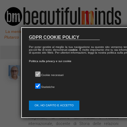
La mente non è un vaso da riempire, ma un fuoco da accendere,
GDPR COOKIE POLICY
Plutarco
Per poter gestire al meglio la tua navigazione su questo sito verranno 
piccoli file di testo denominati
cookie
. È molto importante che tu sia informa
di questo sito Web. Per ulteriori informazioni, leggi la nostra politica sulla p
Politica sulla privacy e sui cookie
Antonio
DONNO
Cookie necessari
Statistiche
Antonio Donno, professore ordinario di Storia delle
relazioni internazionali presso il corso di laurea in
Scienze politiche e delle relazioni internazionali della
Facoltà di Lettere e Filosofia dell’Università di Lecce,
OK, HO CAPITO E ACCETTO
è docente, presso il medesimo corso, a livello
magistrale, di Storia dei trattati e Politica
internazionale, docente di Storia delle relazioni