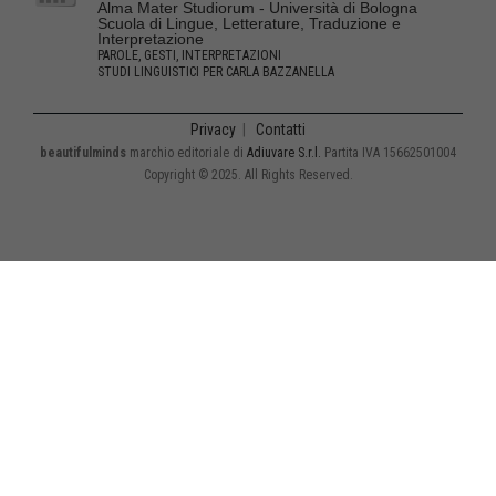
Alma Mater Studiorum - Università di Bologna
Scuola di Lingue, Letterature, Traduzione e
Interpretazione
PAROLE, GESTI, INTERPRETAZIONI
STUDI LINGUISTICI PER CARLA BAZZANELLA
Privacy
|
Contatti
beautifulminds
marchio editoriale di
Adiuvare S.r.l.
Partita IVA 15662501004
Copyright © 2025. All Rights Reserved.