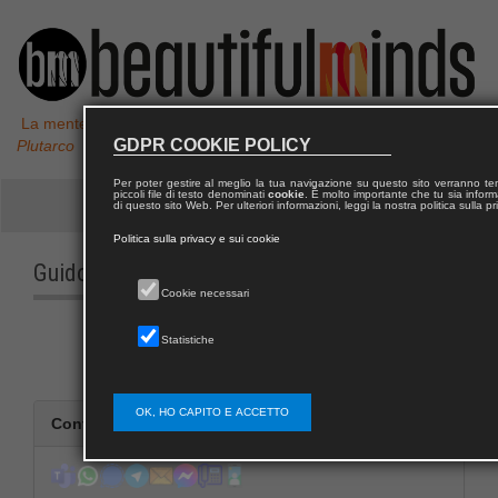
La mente non è un vaso da riempire, ma un fuoco da accendere,
GDPR COOKIE POLICY
Plutarco
Per poter gestire al meglio la tua navigazione su questo sito verranno 
piccoli file di testo denominati
cookie
. È molto importante che tu sia informa
di questo sito Web. Per ulteriori informazioni, leggi la nostra politica sulla p
Politica sulla privacy e sui cookie
Guido
CHELAZZI
Cookie necessari
Statistiche
OK, HO CAPITO E ACCETTO
Contatta Guido